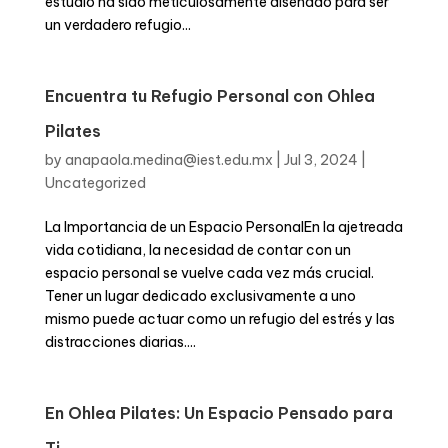
estudio ha sido meticulosamente diseñado para ser
un verdadero refugio...
close
Encuentra tu Refugio Personal con Ohlea
Pilates
by
anapaola.medina@iest.edu.mx
|
Jul 3, 2024
|
Uncategorized
La Importancia de un Espacio PersonalEn la ajetreada
vida cotidiana, la necesidad de contar con un
espacio personal se vuelve cada vez más crucial.
Tener un lugar dedicado exclusivamente a uno
mismo puede actuar como un refugio del estrés y las
distracciones diarias....
En Ohlea Pilates: Un Espacio Pensado para